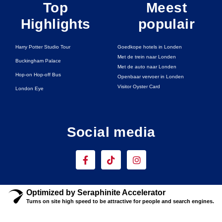
Top
Meest
Highlights
populair
Harry Potter Studio Tour
Goedkope hotels in Londen
Met de trein naar Londen
Buckingham Palace
Met de auto naar Londen
Hop-on Hop-off Bus
Openbaar vervoer in Londen
Visitor Oyster Card
London Eye
Social media
F
T
I
a
i
n
c
k
s
e
t
t
b
o
a
Optimized by Seraphinite Accelerator
o
k
g
Turns on site high speed to be attractive for people and search engines.
o
r
k
a