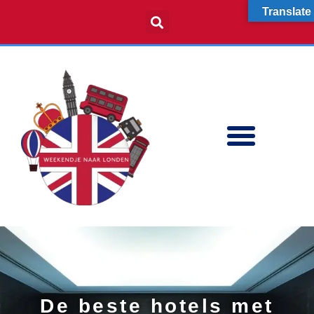
Skip
Translate
to
content
ETEN & DRINKEN
De beste hotels met