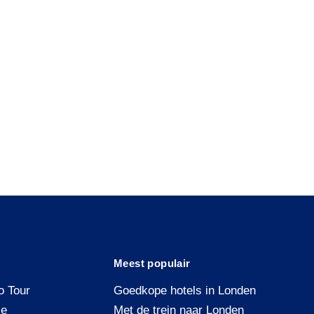
Meest populair
o Tour
Goedkope hotels in Londen
ce
Met de trein naar Londen